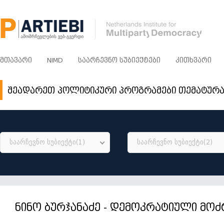
ᲛᲗᲐᲕᲐᲠᲘ
NIMD
ᲡᲐᲐᲠᲩᲔᲕᲜᲝ ᲡᲣᲑᲘᲔᲥᲢᲔᲑᲘ
ᲙᲘᲗᲮᲕᲐᲠᲘ
შეადარეთ პოლიტიკური პროგრამები თემატურ
საარჩევნო სუბიექტი(1)
საარჩევნო სუბიექტი(2)
ნინო ბურჯანაძე - დემოკრატიული მო