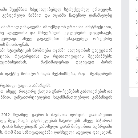
ებაში შევქმნით სპეციალიზებულ სტრუქტურულ ერთეულს,
ს
 გენდერული ნიშნით და ოჯახში ჩადენილ დანაშაულზე
პ
ამართალდამცავებმა იმოქმედონ ერთიანი ინსტრუქციით,
ე აღკვეთისა და მსხვერპლის უფლებების დაცვისაკენ;
ს
ივებლად, ასევე გავაუქმებთ შემაკავებელ ორდერზე
ის მოთხოვნას;
გ
ი სტატისტიკის წარმოება ოჯახში ძალადობის ფაქტებთან
ციის, რეაგირებისა და რეაბილიტაციის მექანიზმებს;
დ
ტყობინებისას, მაქსიმალურად დავიცავთ პირის
ე
ს ფაქტზე მონიტორინგის მექანიზმებს, რაც შეამცირებს
ი
რეაბილიტაციის სამსახურს;
თ, ისევე, როგორც ქალთა უნარ-ჩვენების გაძლიერების და
ე
ზნით, განვახორციელებთ საგანმანათლებლო კამპანიებს
გ
 2012 წლამდე გაერო-ს ბავშვთა ფონდის დახმარებით
ს
გ შეფერხდა, გაგრძელებას საჭიროებს. ასევე საჭიროა
ო ტიპის სახლებიდან გამოსული და/ან მინდობით აღზრდაში
ს
ს, რომ მათ საზოგადოებაში ღირსეული ადგილი დაიკავონ.