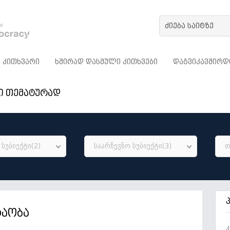
ᲙᲘᲗᲮᲕᲐᲠᲘ
ᲮᲨᲘᲠᲐᲓ ᲓᲐᲡᲛᲣᲚᲘ ᲙᲘᲗᲮᲕᲔᲑᲘ
ᲓᲐᲒᲕᲘᲙᲐᲕᲨᲘᲠᲓ
ი თემატურად
სუბიექტი(2)
საარჩევნო სუბიექტი(3)
თ
რაობა
კ