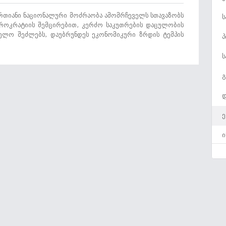
 ერთიანი ნაციონალური მოძრაობა ამომრჩეველს სთავაზობს
ს
იუროკრატიის შემცირებით, კერძო საკუთრების დაცულობის
ველო შეძლებს, დაუბრუნდეს ეკონომიკური ზრდის ტემპის
პ
ს
გ
დ
ე
ი
ე
გ
ს
ს