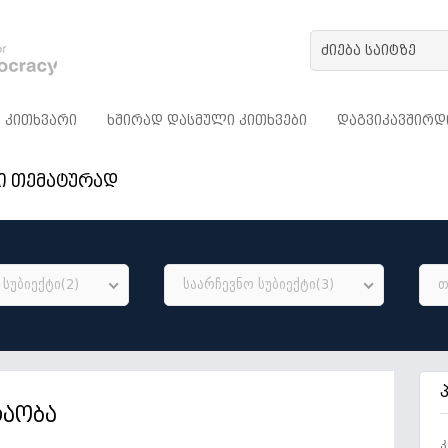
ᲙᲘᲗᲮᲕᲐᲠᲘ
ᲮᲨᲘᲠᲐᲓ ᲓᲐᲡᲛᲣᲚᲘ ᲙᲘᲗᲮᲕᲔᲑᲘ
ᲓᲐᲒᲕᲘᲙᲐᲕᲨᲘᲠᲓ
ი თემატურად
სუბიექტი(2)
საარჩევნო სუბიექტი(3)
თ
რაობა
კ