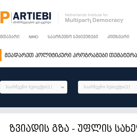
ᲛᲗᲐᲕᲐᲠᲘ
NIMD
ᲡᲐᲐᲠᲩᲔᲕᲜᲝ ᲡᲣᲑᲘᲔᲥᲢᲔᲑᲘ
ᲙᲘᲗᲮᲕᲐᲠᲘ
შეადარეთ პოლიტიკური პროგრამები თემატურ
საარჩევნო სუბიექტი(1)
საარჩევნო სუბიექტი(2)
ზვიადის გზა - უფლის სა