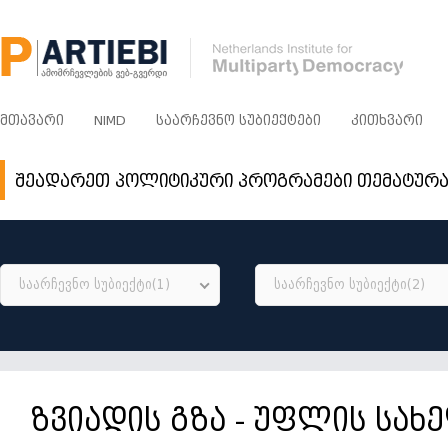
ᲛᲗᲐᲕᲐᲠᲘ
NIMD
ᲡᲐᲐᲠᲩᲔᲕᲜᲝ ᲡᲣᲑᲘᲔᲥᲢᲔᲑᲘ
ᲙᲘᲗᲮᲕᲐᲠᲘ
შეადარეთ პოლიტიკური პროგრამები თემატურ
საარჩევნო სუბიექტი(1)
საარჩევნო სუბიექტი(2)
ზვიადის გზა - უფლის სა