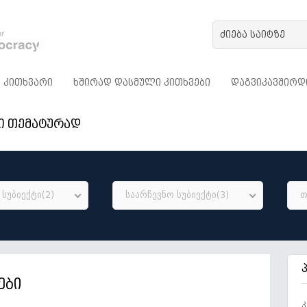
ᲙᲘᲗᲮᲕᲐᲠᲘ
ᲮᲨᲘᲠᲐᲓ ᲓᲐᲡᲛᲣᲚᲘ ᲙᲘᲗᲮᲕᲔᲑᲘ
ᲓᲐᲒᲕᲘᲙᲐᲕᲨᲘᲠᲓ
ი თემატურად
სუბიექტი(2)
საარჩევნო სუბიექტი(3)
თ
ები
კ