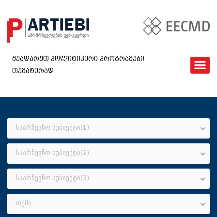
შეადარეთ პოლიტიკური პროგრამები
თემატურად
ᲛᲗᲐᲕᲐᲠᲘ
EECMD
ᲨᲔᲓᲐᲠᲔᲑᲐ
ᲙᲘᲗᲮᲕᲐᲠᲘ
საარჩევნო სუბიექტი(1)
ᲮᲨᲘᲠᲐᲓ ᲓᲐᲡᲛᲣᲚᲘ ᲙᲘᲗᲮᲕᲔᲑᲘ
საარჩევნო სუბიექტი(2)
ᲓᲐᲒᲕᲘᲙᲐᲕᲨᲘᲠᲓᲘᲗ
GEO
საარჩევნო სუბიექტი(3)
თემა