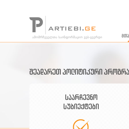
მთ
ამომრჩეველთა საინფორმაციო ვებ-გვერდი
შეადარეთ პოლიტიკური პროგრა
საარჩევნო
სუბიექტები