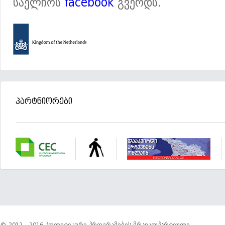
საელჩოს
facebook
გვერდს.
პარტნიორები