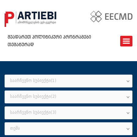
შეადარეთ პოლიტიკური პროგრამები
თემატურად
ᲛᲗᲐᲕᲐᲠᲘ
EECMD
ᲨᲔᲓᲐᲠᲔᲑᲐ
ᲙᲘᲗᲮᲕᲐᲠᲘ
საარჩევნო სუბიექტი(1)
ᲮᲨᲘᲠᲐᲓ ᲓᲐᲡᲛᲣᲚᲘ ᲙᲘᲗᲮᲕᲔᲑᲘ
საარჩევნო სუბიექტი(2)
ᲓᲐᲒᲕᲘᲙᲐᲕᲨᲘᲠᲓᲘᲗ
GEO
საარჩევნო სუბიექტი(3)
თემა