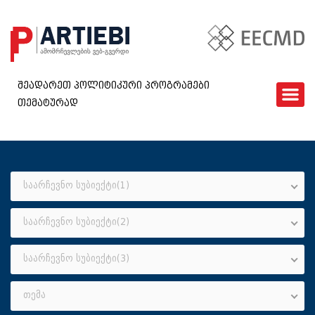
შეადარეთ პოლიტიკური პროგრამები
თემატურად
ᲛᲗᲐᲕᲐᲠᲘ
EECMD
ᲨᲔᲓᲐᲠᲔᲑᲐ
ᲙᲘᲗᲮᲕᲐᲠᲘ
საარჩევნო სუბიექტი(1)
ᲮᲨᲘᲠᲐᲓ ᲓᲐᲡᲛᲣᲚᲘ ᲙᲘᲗᲮᲕᲔᲑᲘ
საარჩევნო სუბიექტი(2)
ᲓᲐᲒᲕᲘᲙᲐᲕᲨᲘᲠᲓᲘᲗ
GEO
საარჩევნო სუბიექტი(3)
თემა