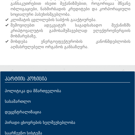
განსაკუთრებით ისეთი მექანიზმებით, როგორიცაა მწვანე
ობლიგაციები, ნახშირბადის კრედიტები და კორპორაციული
სოციალური პასუხისმგებლობა.
კლიმატის ცვლილების საბჭოს გააქტიურება.
შემოვიღებთ ადეკვატურ საგადსახადო მექანიზმს
კრიპტოვალუტის გამოსამუშავებლად ელექტროენერგიის
მოხმარებაზე,
მოხდება ენერგოეფექტურობის კანონმდებლობის
აღმასრულებელი ორგანოს განსაზღვრა.
პარტიის პოზიცია
პოლიტიკა და მმართველობა
სასამართლო
დეცენტრალიზაცია
პირადი ცხოვრების ხელშეუხებლობა
საარჩევნო სისტემა