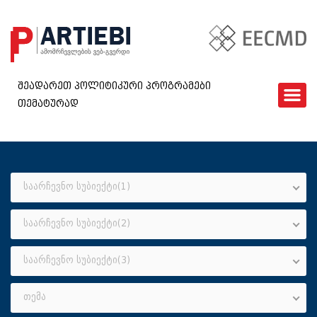
შეადარეთ პოლიტიკური პროგრამები
თემატურად
ᲛᲗᲐᲕᲐᲠᲘ
EECMD
ᲨᲔᲓᲐᲠᲔᲑᲐ
ᲙᲘᲗᲮᲕᲐᲠᲘ
საარჩევნო სუბიექტი(1)
ᲮᲨᲘᲠᲐᲓ ᲓᲐᲡᲛᲣᲚᲘ ᲙᲘᲗᲮᲕᲔᲑᲘ
საარჩევნო სუბიექტი(2)
ᲓᲐᲒᲕᲘᲙᲐᲕᲨᲘᲠᲓᲘᲗ
GEO
საარჩევნო სუბიექტი(3)
თემა