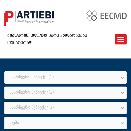
შეადარეთ პოლიტიკური პროგრამები
თემატურად
ᲛᲗᲐᲕᲐᲠᲘ
EECMD
ᲨᲔᲓᲐᲠᲔᲑᲐ
ᲙᲘᲗᲮᲕᲐᲠᲘ
საარჩევნო სუბიექტი(1)
ᲮᲨᲘᲠᲐᲓ ᲓᲐᲡᲛᲣᲚᲘ ᲙᲘᲗᲮᲕᲔᲑᲘ
საარჩევნო სუბიექტი(2)
ᲓᲐᲒᲕᲘᲙᲐᲕᲨᲘᲠᲓᲘᲗ
GEO
საარჩევნო სუბიექტი(3)
თემა