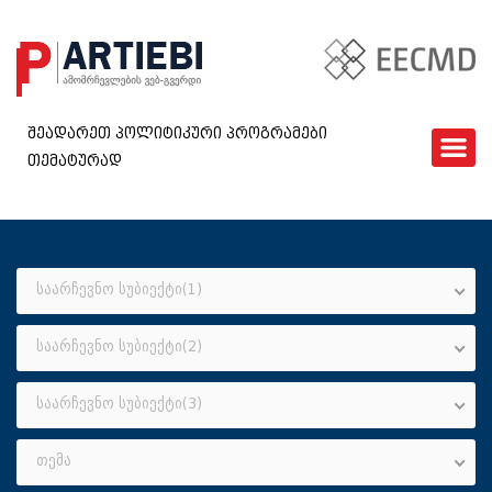
შეადარეთ პოლიტიკური პროგრამები
თემატურად
ᲛᲗᲐᲕᲐᲠᲘ
EECMD
ᲨᲔᲓᲐᲠᲔᲑᲐ
ᲙᲘᲗᲮᲕᲐᲠᲘ
საარჩევნო სუბიექტი(1)
ᲮᲨᲘᲠᲐᲓ ᲓᲐᲡᲛᲣᲚᲘ ᲙᲘᲗᲮᲕᲔᲑᲘ
საარჩევნო სუბიექტი(2)
ᲓᲐᲒᲕᲘᲙᲐᲕᲨᲘᲠᲓᲘᲗ
GEO
საარჩევნო სუბიექტი(3)
თემა