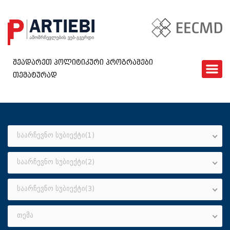
შეადარეთ პოლიტიკური პროგრამები
თემატურად
ᲛᲗᲐᲕᲐᲠᲘ
EECMD
ᲨᲔᲓᲐᲠᲔᲑᲐ
ᲙᲘᲗᲮᲕᲐᲠᲘ
საარჩევნო სუბიექტი(1)
ᲮᲨᲘᲠᲐᲓ ᲓᲐᲡᲛᲣᲚᲘ ᲙᲘᲗᲮᲕᲔᲑᲘ
საარჩევნო სუბიექტი(2)
ᲓᲐᲒᲕᲘᲙᲐᲕᲨᲘᲠᲓᲘᲗ
GEO
საარჩევნო სუბიექტი(3)
თემა