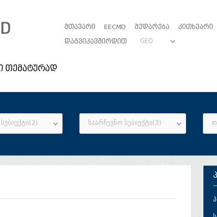
ᲛᲗᲐᲕᲐᲠᲘ
EECMD
ᲨᲔᲓᲐᲠᲔᲑᲐ
ᲙᲘᲗᲮᲕᲐᲠᲘ
GEO
ᲓᲐᲒᲕᲘᲙᲐᲕᲨᲘᲠᲓᲘᲗ
ი თემატურად
სუბიექტი(2)
საარჩევნო სუბიექტი(3)
თ