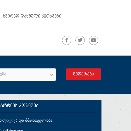
ᲮᲨᲘᲠᲐᲓ ᲓᲐᲡᲛᲣᲚᲘ ᲙᲘᲗᲮᲕᲔᲑᲘ
ემა
პარტიის პოზიცია
პოლიტიკა და მმართველობა
სასამართლო