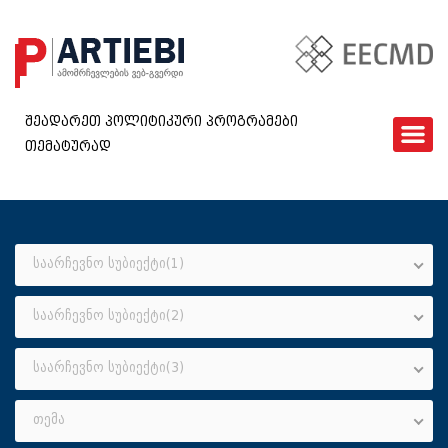
შეადარეთ პოლიტიკური პროგრამები
თემატურად
ᲛᲗᲐᲕᲐᲠᲘ
EECMD
ᲨᲔᲓᲐᲠᲔᲑᲐ
ᲙᲘᲗᲮᲕᲐᲠᲘ
საარჩევნო სუბიექტი(1)
ᲮᲨᲘᲠᲐᲓ ᲓᲐᲡᲛᲣᲚᲘ ᲙᲘᲗᲮᲕᲔᲑᲘ
საარჩევნო სუბიექტი(2)
ᲓᲐᲒᲕᲘᲙᲐᲕᲨᲘᲠᲓᲘᲗ
GEO
საარჩევნო სუბიექტი(3)
თემა