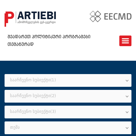
შეადარეთ პოლიტიკური პროგრამები
თემატურად
ᲛᲗᲐᲕᲐᲠᲘ
EECMD
ᲨᲔᲓᲐᲠᲔᲑᲐ
ᲙᲘᲗᲮᲕᲐᲠᲘ
საარჩევნო სუბიექტი(1)
ᲮᲨᲘᲠᲐᲓ ᲓᲐᲡᲛᲣᲚᲘ ᲙᲘᲗᲮᲕᲔᲑᲘ
საარჩევნო სუბიექტი(2)
ᲓᲐᲒᲕᲘᲙᲐᲕᲨᲘᲠᲓᲘᲗ
GEO
საარჩევნო სუბიექტი(3)
თემა