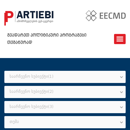
შეადარეთ პოლიტიკური პროგრამები
თემატურად
ᲛᲗᲐᲕᲐᲠᲘ
EECMD
ᲨᲔᲓᲐᲠᲔᲑᲐ
ᲙᲘᲗᲮᲕᲐᲠᲘ
საარჩევნო სუბიექტი(1)
ᲮᲨᲘᲠᲐᲓ ᲓᲐᲡᲛᲣᲚᲘ ᲙᲘᲗᲮᲕᲔᲑᲘ
საარჩევნო სუბიექტი(2)
ᲓᲐᲒᲕᲘᲙᲐᲕᲨᲘᲠᲓᲘᲗ
GEO
საარჩევნო სუბიექტი(3)
თემა