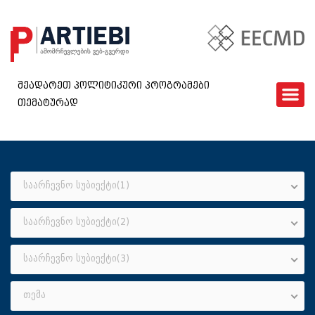
შეადარეთ პოლიტიკური პროგრამები
თემატურად
ᲛᲗᲐᲕᲐᲠᲘ
EECMD
ᲨᲔᲓᲐᲠᲔᲑᲐ
ᲙᲘᲗᲮᲕᲐᲠᲘ
საარჩევნო სუბიექტი(1)
ᲮᲨᲘᲠᲐᲓ ᲓᲐᲡᲛᲣᲚᲘ ᲙᲘᲗᲮᲕᲔᲑᲘ
საარჩევნო სუბიექტი(2)
ᲓᲐᲒᲕᲘᲙᲐᲕᲨᲘᲠᲓᲘᲗ
GEO
საარჩევნო სუბიექტი(3)
თემა