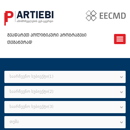
შეადარეთ პოლიტიკური პროგრამები
თემატურად
ᲛᲗᲐᲕᲐᲠᲘ
EECMD
ᲨᲔᲓᲐᲠᲔᲑᲐ
ᲙᲘᲗᲮᲕᲐᲠᲘ
საარჩევნო სუბიექტი(1)
ᲮᲨᲘᲠᲐᲓ ᲓᲐᲡᲛᲣᲚᲘ ᲙᲘᲗᲮᲕᲔᲑᲘ
საარჩევნო სუბიექტი(2)
ᲓᲐᲒᲕᲘᲙᲐᲕᲨᲘᲠᲓᲘᲗ
GEO
საარჩევნო სუბიექტი(3)
თემა