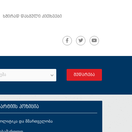
ᲮᲨᲘᲠᲐᲓ ᲓᲐᲡᲛᲣᲚᲘ ᲙᲘᲗᲮᲕᲔᲑᲘ
ემა
პარტიის პოზიცია
პოლიტიკა და მმართველობა
სასამართლო