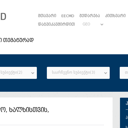
ᲛᲗᲐᲕᲐᲠᲘ
EECMD
ᲨᲔᲓᲐᲠᲔᲑᲐ
ᲙᲘᲗᲮᲕᲐᲠᲘ
GEO
ᲓᲐᲒᲕᲘᲙᲐᲕᲨᲘᲠᲓᲘᲗ
ი თემატურად
სუბიექტი(2)
საარჩევნო სუბიექტი(3)
თ
ო, ხალხისთვის,