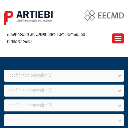
შეადარეთ პოლიტიკური პროგრამები
თემატურად
ᲛᲗᲐᲕᲐᲠᲘ
EECMD
ᲨᲔᲓᲐᲠᲔᲑᲐ
ᲙᲘᲗᲮᲕᲐᲠᲘ
საარჩევნო სუბიექტი(1)
ᲮᲨᲘᲠᲐᲓ ᲓᲐᲡᲛᲣᲚᲘ ᲙᲘᲗᲮᲕᲔᲑᲘ
საარჩევნო სუბიექტი(2)
ᲓᲐᲒᲕᲘᲙᲐᲕᲨᲘᲠᲓᲘᲗ
GEO
საარჩევნო სუბიექტი(3)
თემა