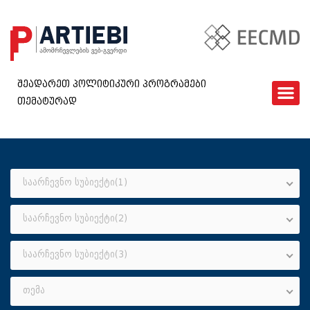
შეადარეთ პოლიტიკური პროგრამები
თემატურად
ᲛᲗᲐᲕᲐᲠᲘ
EECMD
ᲨᲔᲓᲐᲠᲔᲑᲐ
ᲙᲘᲗᲮᲕᲐᲠᲘ
საარჩევნო სუბიექტი(1)
ᲮᲨᲘᲠᲐᲓ ᲓᲐᲡᲛᲣᲚᲘ ᲙᲘᲗᲮᲕᲔᲑᲘ
საარჩევნო სუბიექტი(2)
ᲓᲐᲒᲕᲘᲙᲐᲕᲨᲘᲠᲓᲘᲗ
GEO
საარჩევნო სუბიექტი(3)
თემა