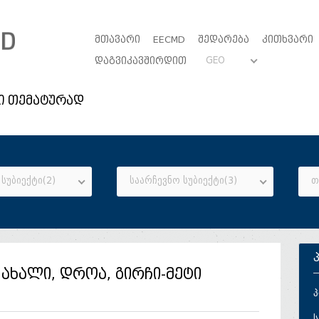
ᲛᲗᲐᲕᲐᲠᲘ
EECMD
ᲨᲔᲓᲐᲠᲔᲑᲐ
ᲙᲘᲗᲮᲕᲐᲠᲘ
GEO
ᲓᲐᲒᲕᲘᲙᲐᲕᲨᲘᲠᲓᲘᲗ
ი თემატურად
სუბიექტი(2)
საარჩევნო სუბიექტი(3)
თ
ახალი, დროა, გირჩი-მეტი