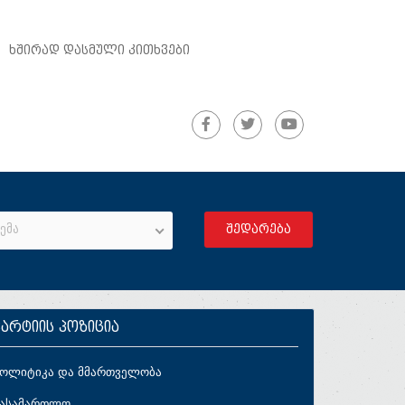
ᲮᲨᲘᲠᲐᲓ ᲓᲐᲡᲛᲣᲚᲘ ᲙᲘᲗᲮᲕᲔᲑᲘ
ემა
პარტიის პოზიცია
პოლიტიკა და მმართველობა
სასამართლო