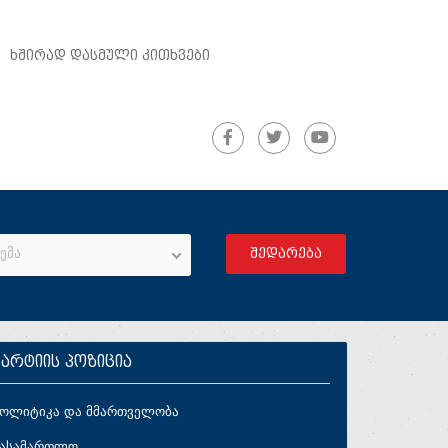
ᲮᲨᲘᲠᲐᲓ ᲓᲐᲡᲛᲣᲚᲘ ᲙᲘᲗᲮᲕᲔᲑᲘ
ემა
პარტიის პოზიცია
პოლიტიკა და მმართველობა
სასამართლო