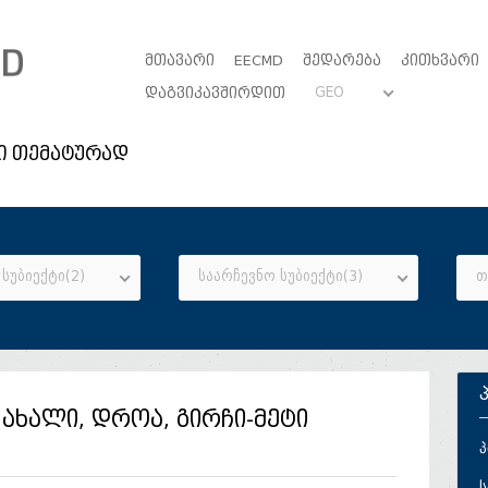
ᲛᲗᲐᲕᲐᲠᲘ
EECMD
ᲨᲔᲓᲐᲠᲔᲑᲐ
ᲙᲘᲗᲮᲕᲐᲠᲘ
GEO
ᲓᲐᲒᲕᲘᲙᲐᲕᲨᲘᲠᲓᲘᲗ
ი თემატურად
სუბიექტი(2)
საარჩევნო სუბიექტი(3)
თ
ახალი, დროა, გირჩი-მეტი