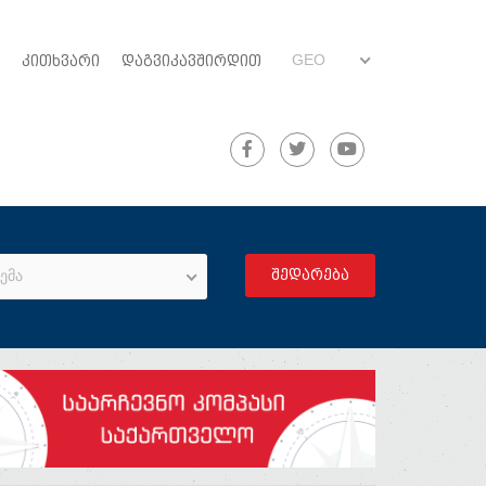
GEO
ᲙᲘᲗᲮᲕᲐᲠᲘ
ᲓᲐᲒᲕᲘᲙᲐᲕᲨᲘᲠᲓᲘᲗ
ემა