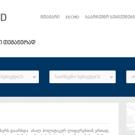
ᲛᲗᲐᲕᲐᲠᲘ
EECMD
ᲡᲐᲐᲠᲩᲔᲕᲜᲝ ᲡᲣᲑᲘᲔᲥᲢᲔᲑᲘ
ი თემატურად
სუბიექტი(2)
საარჩევნო სუბიექტი(3)
თ
მბერს დაარსდა. ახალ პოლიტიკურ ლიდერებთან ერთად,