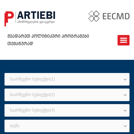
შეადარეთ პოლიტიკური პროგრამები
თემატურად
ᲛᲗᲐᲕᲐᲠᲘ
EECMD
ᲡᲐᲐᲠᲩᲔᲕᲜᲝ ᲡᲣᲑᲘᲔᲥᲢᲔᲑᲘ
საარჩევნო სუბიექტი(1)
ᲙᲘᲗᲮᲕᲐᲠᲘ
ᲓᲐᲒᲕᲘᲙᲐᲕᲨᲘᲠᲓᲘᲗ
საარჩევნო სუბიექტი(2)
GEO
საარჩევნო სუბიექტი(3)
თემა